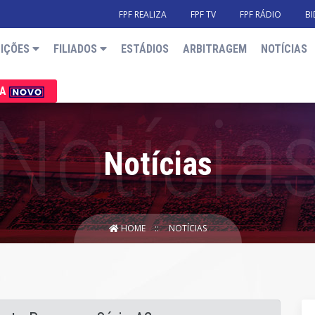
FPF REALIZA
FPF TV
FPF RÁDIO
BI
IÇÕES
FILIADOS
ESTÁDIOS
ARBITRAGEM
NOTÍCIAS
IA
Notícias
HOME
NOTÍCIAS