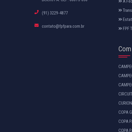
A Fe
Trans
(91) 3229-4877
Estat
contato@fpfpara.com.br
FPF 
Comp
CAMPEO
CAMPEO
CAMPEO
CIRCUI
CURION
COPA G
COPA P
COPA P