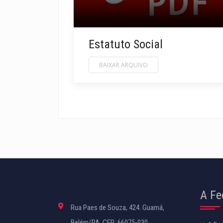
Estatuto Social
BAIXAR ARQUIVO
A Fe
Rua Paes de Souza, 424. Guamá,
Belém/PA. CEP: 66075-030