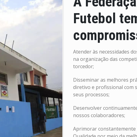
A Federaçã
Futebol t
compromis
Atender às necessidades dos
na organização das competi
torcedor;
Disseminar as melhores pr
diretivo e profissional com
seus processos;
Desenvolver continuamente 
nossos colaboradores;
Aprimorar constantemente a
Qualidade por meio da melh