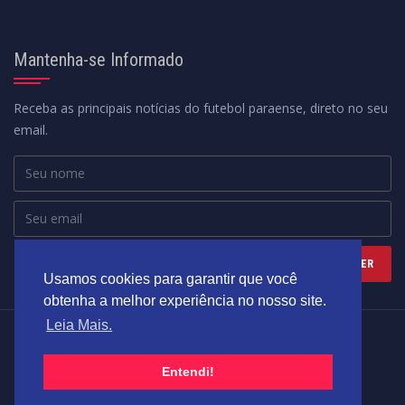
Mantenha-se Informado
Receba as principais notícias do futebol paraense, direto no seu
email.
Usamos cookies para garantir que você
obtenha a melhor experiência no nosso site.
Leia Mais.
Federação Paraense de Futebol - Fundada em 02/12/1969
Desenvolvido por:
DMOTION
Entendi!
HOME
POLÍTICA DE PRIVACIDADE