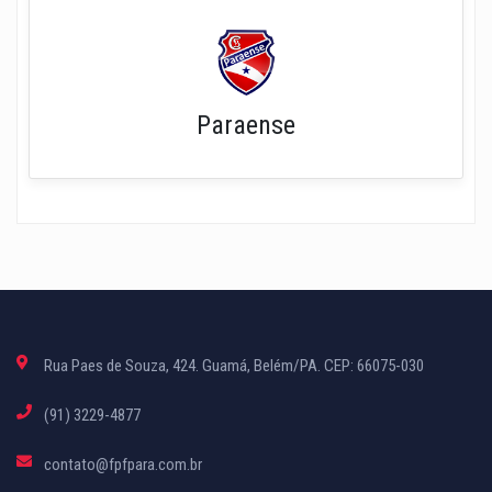
Paraense
Rua Paes de Souza, 424. Guamá, Belém/PA. CEP: 66075-030
(91) 3229-4877
contato@fpfpara.com.br