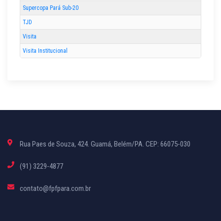
Supercopa Pará Sub-20
TJD
Visita
Visita Institucional
Rua Paes de Souza, 424. Guamá, Belém/PA. CEP: 66075-030
(91) 3229-4877
contato@fpfpara.com.br