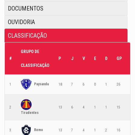
DOCUMENTOS
OUVIDORIA
CLASSIFICAÇÃO
GRUPO DE
#
P
J
V
E
D
GP
G
CLASSIFICAÇÃO
Paysandu
1
18
7
6
0
1
26
6
2
13
6
4
1
1
15
3
Tiradentes
Remo
3
13
7
4
1
2
16
9