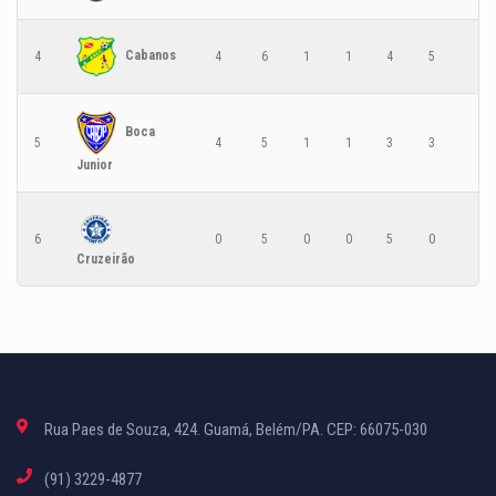
Cabanos
4
4
6
1
1
4
5
10
Boca
5
4
5
1
1
3
3
22
Junior
6
0
5
0
0
5
0
15
Cruzeirão
Rua Paes de Souza, 424. Guamá, Belém/PA. CEP: 66075-030
(91) 3229-4877