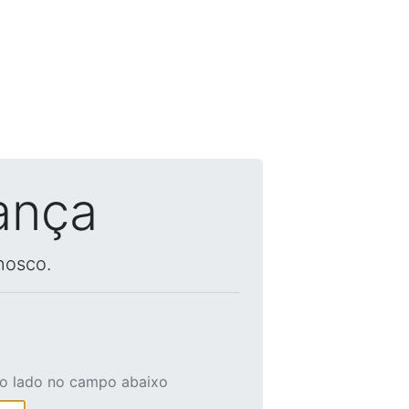
ança
nosco.
ao lado no campo abaixo