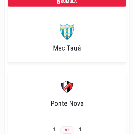
SÚMULA
Mec Tauá
Ponte Nova
1
1
VS