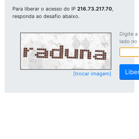
Para liberar o acesso
do IP
216.73.217.70
,
responda ao desafio abaixo.
Digite 
lado no
[trocar imagem]