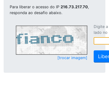
Para liberar o acesso
do IP
216.73.217.70
,
responda ao desafio abaixo.
Digite 
lado no
[trocar imagem]