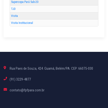
Supercopa Pará Sub-20
TJD
Visita
Visita Institucional
Rua Paes de Souza, 424. Guamá, Belém/PA. CEP: 66075-030
(91) 3229-4877
contato@fpfpara.com.br