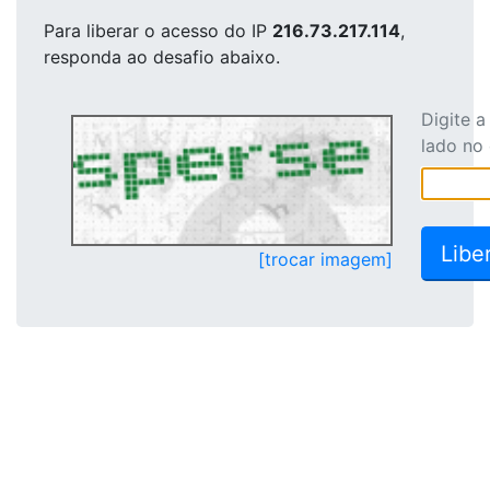
Para liberar o acesso
do IP
216.73.217.114
,
responda ao desafio abaixo.
Digite 
lado no
[trocar imagem]