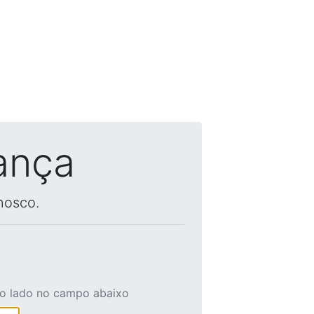
ança
nosco.
ao lado no campo abaixo