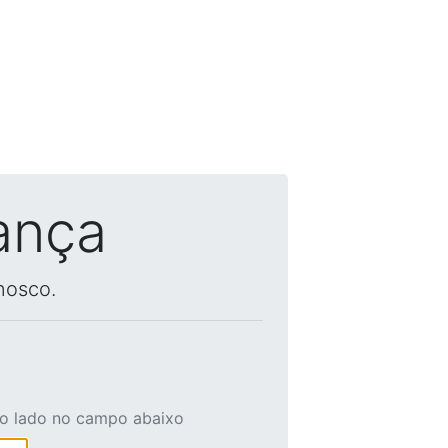
ança
nosco.
ao lado no campo abaixo