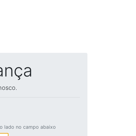
ança
nosco.
ao lado no campo abaixo