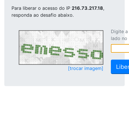
Para liberar o acesso
do IP
216.73.217.18
,
responda ao desafio abaixo.
Digite 
lado no
[trocar imagem]