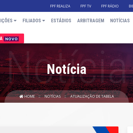
FPF REALIZA
FPF TV
FPF RÁDIO
BI
IÇÕES
FILIADOS
ESTÁDIOS
ARBITRAGEM
NOTÍCIAS
IA
Notícia
HOME
NOTÍCIAS
ATUALIZAÇÃO DE TABELA