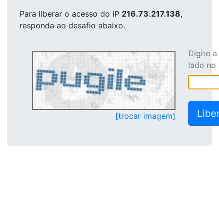
Para liberar o acesso
do IP
216.73.217.138
,
responda ao desafio abaixo.
Digite 
lado no
[trocar imagem]