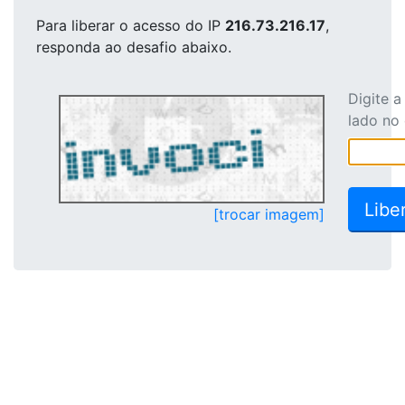
Para liberar o acesso
do IP
216.73.216.17
,
responda ao desafio abaixo.
Digite 
lado no
[trocar imagem]