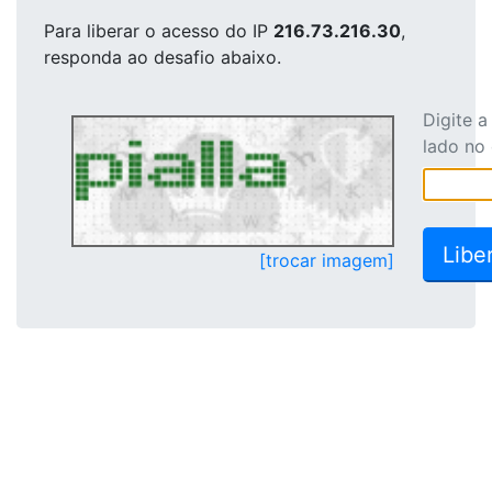
Para liberar o acesso
do IP
216.73.216.30
,
responda ao desafio abaixo.
Digite 
lado no
[trocar imagem]