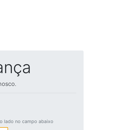
ança
nosco.
ao lado no campo abaixo