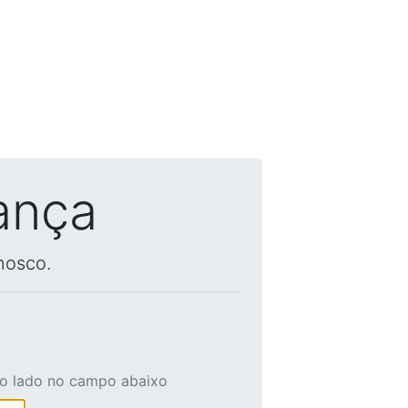
ança
nosco.
ao lado no campo abaixo