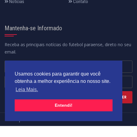
Notícias
Contato
Mantenha-se Informado
Receba as principais notícias do futebol paraense, direto no seu
email.
Usamos cookies para garantir que você
obtenha a melhor experiência no nosso site.
Leia Mais.
Entendi!
Federação Paraense de Futebol - Fundada em 02/12/1969
Desenvolvido por:
DMOTION