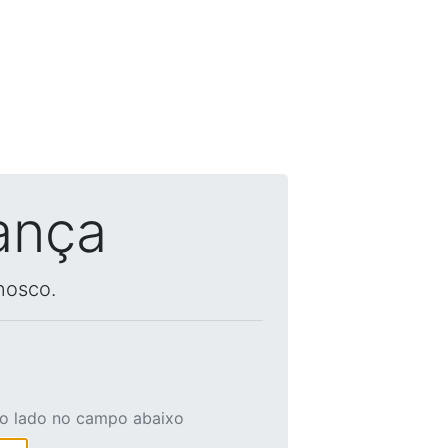
ança
nosco.
ao lado no campo abaixo