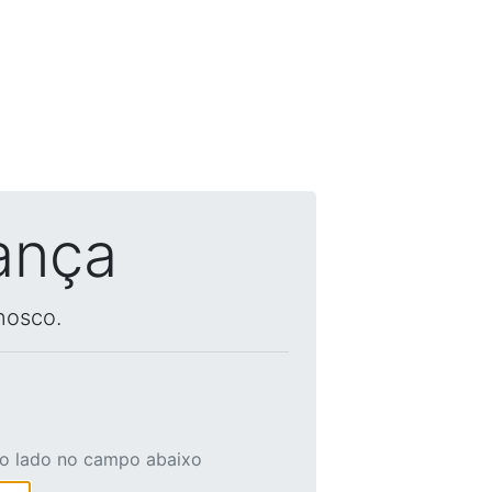
ança
nosco.
ao lado no campo abaixo