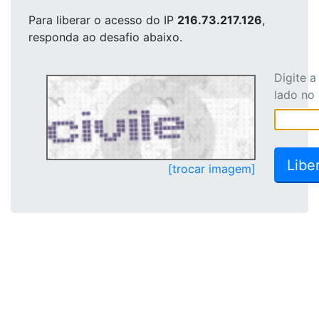
Para liberar o acesso
do IP
216.73.217.126
,
responda ao desafio abaixo.
Digite 
lado no
[trocar imagem]