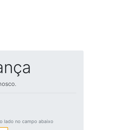
ança
nosco.
ao lado no campo abaixo