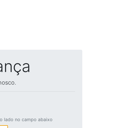
ança
nosco.
ao lado no campo abaixo