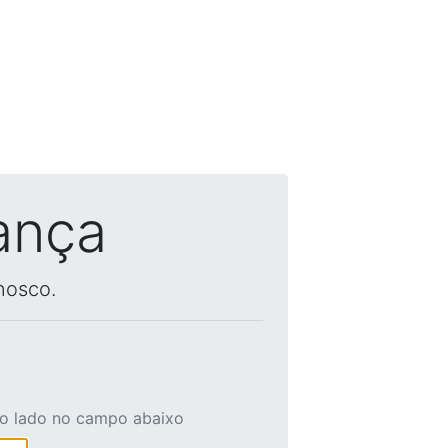
ança
nosco.
ao lado no campo abaixo