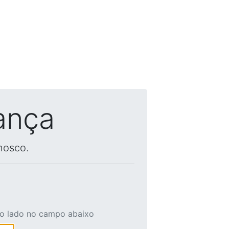
ança
nosco.
ao lado no campo abaixo