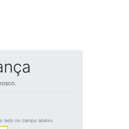
ança
nosco.
ao lado no campo abaixo