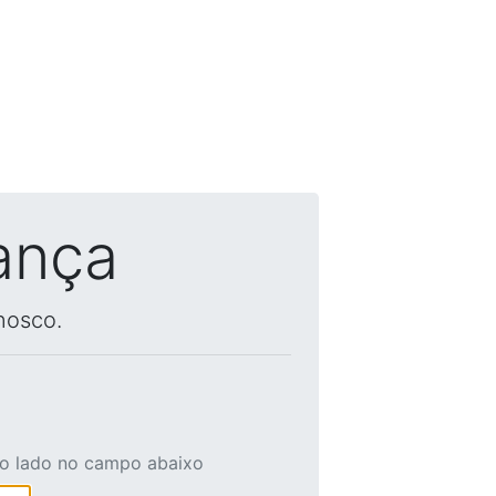
ança
nosco.
ao lado no campo abaixo