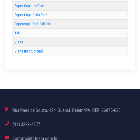
Super Copa do Brasil
Super Copa Grão Pará
Supercopa Pará Sub-20
TJD
Visita
Visita Institucional
Rua Paes de Souza, 424. Guamá, Belém/PA. CEP: 66075-030
(91) 3229-4877
contato@fpfpara.com.br