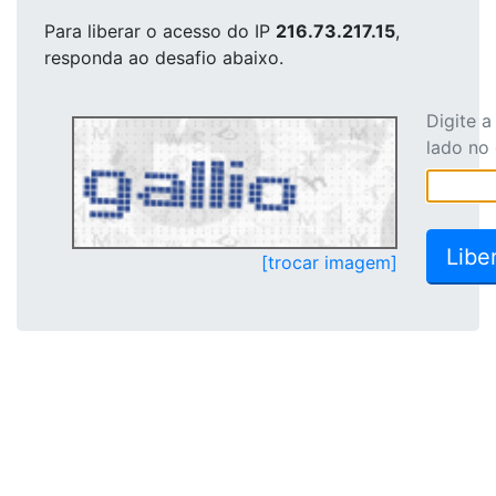
Para liberar o acesso
do IP
216.73.217.15
,
responda ao desafio abaixo.
Digite 
lado no
[trocar imagem]