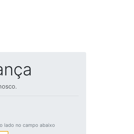
ança
nosco.
ao lado no campo abaixo