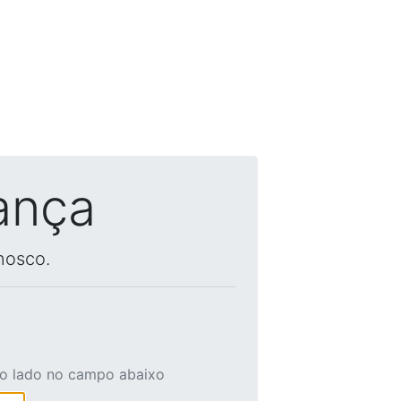
ança
nosco.
ao lado no campo abaixo